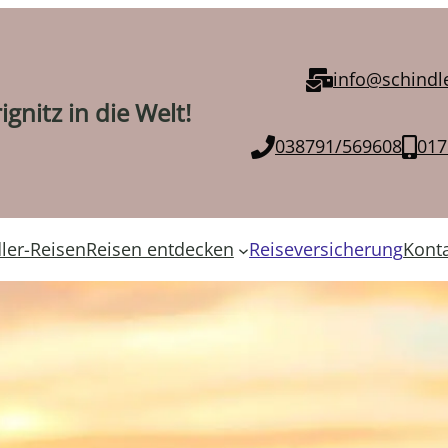
info@schindle
gnitz in die Welt!
038791/569608
017
ler-Reisen
Reisen entdecken
Reiseversicherung
Kont