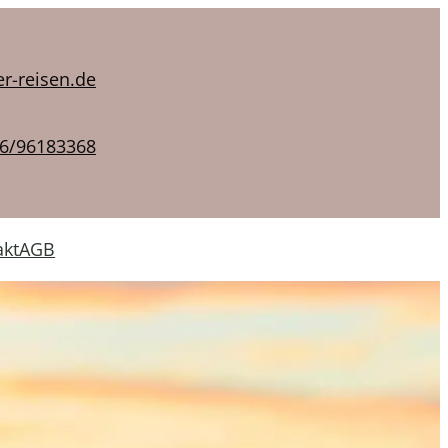
r-reisen.de
6/96183368
akt
AGB