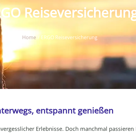
GO Reiseversicherun
Home
ERGO Reiseversicherung
nterwegs, entspannt genießen
 unvergesslicher Erlebnisse. Doch manchmal passieren