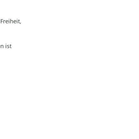
r
Freiheit,
n ist