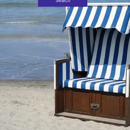
nd
fahrt
,
Details