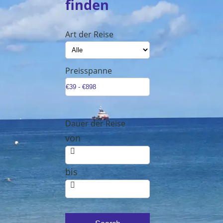
finden
Art der Reise
Preisspanne
Dauer der Reise
von
eefans
bis
nde –
ritimem
d