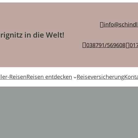
info@schindl
ignitz in die Welt!
038791/569608
01
ler-Reisen
Reisen entdecken
Reiseversicherung
Kont