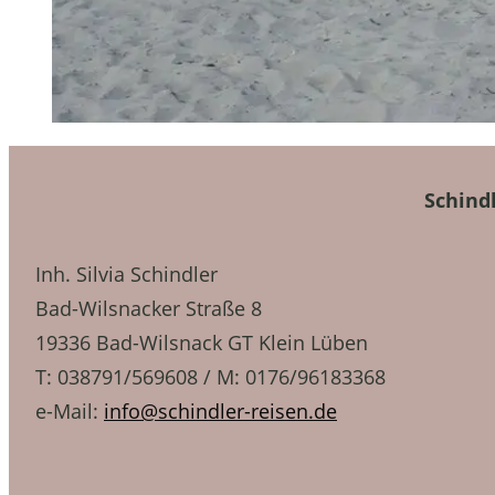
Schind
Inh. Silvia Schindler
Bad-Wilsnacker Straße 8
19336 Bad-Wilsnack GT Klein Lüben
T: 038791/569608 / M: 0176/96183368
e-Mail:
info@schindler-reisen.de