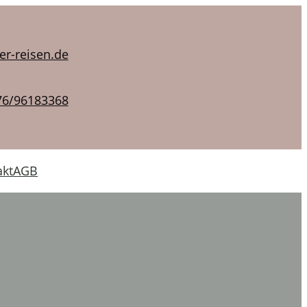
er-reisen.de
76/96183368
akt
AGB