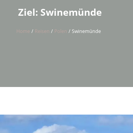
Ziel:
Swinemünde
Home
Reisen
Polen
Swinemünde