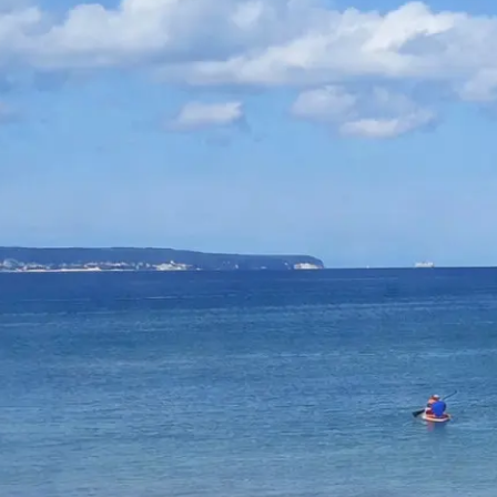
inemünde – Mehrtagesfahrt für Osts
Gönnen Sie sich eine traumhafte Auszeit in Swinemü
mit feinstem Sandstrand, frischer Ostseeluft und ma
Flair. Wohnen Sie im Kurhotel Afrodyta & SPA in
Swinemünde und genießen Sie Wellness, Komfort un