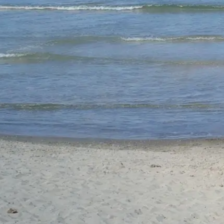
Entspannung auf höchstem Niveau. Perfekt für ein
verlängertes Wochenende voller Erholung, Genuss u
neuer Energie.
Swinemünde
,
Usedom
22.05.2026 – 24.05.2026 (3 Tage)
Abendessen
,
Busfahrt
,
Frühstück
,
Stadtbummel
,
Stadtrund
Übernachtung im Hotel
399,00