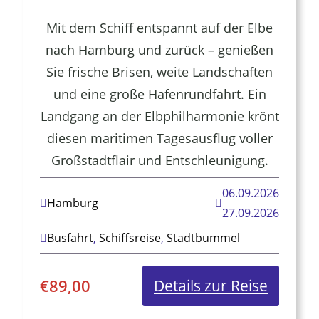
Mit dem Schiff entspannt auf der Elbe
nach Hamburg und zurück – genießen
Sie frische Brisen, weite Landschaften
und eine große Hafenrundfahrt. Ein
Landgang an der Elbphilharmonie krönt
diesen maritimen Tagesausflug voller
Großstadtflair und Entschleunigung.
06.09.2026
Hamburg
27.09.2026
Busfahrt
,
Schiffsreise
,
Stadtbummel
€
89,00
:
Details zur Reise
Mit