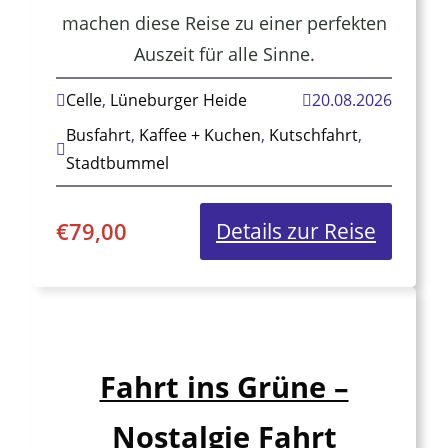
machen diese Reise zu einer perfekten
Auszeit für alle Sinne.
Celle
,
Lüneburger Heide
20.08.2026
Busfahrt
,
Kaffee + Kuchen
,
Kutschfahrt
,
Stadtbummel
€
79,00
:
Details zur Reise
Heideb
in
der
Lünebu
Fahrt ins Grüne –
Heide
Nostalgie Fahrt