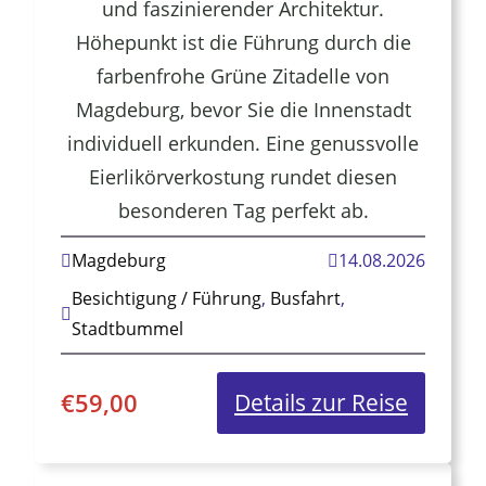
und faszinierender Architektur.
Höhepunkt ist die Führung durch die
farbenfrohe Grüne Zitadelle von
Magdeburg, bevor Sie die Innenstadt
individuell erkunden. Eine genussvolle
Eierlikörverkostung rundet diesen
besonderen Tag perfekt ab.
Magdeburg
14.08.2026
Besichtigung / Führung
,
Busfahrt
,
Stadtbummel
€
59,00
:
Details zur Reise
Magde
–