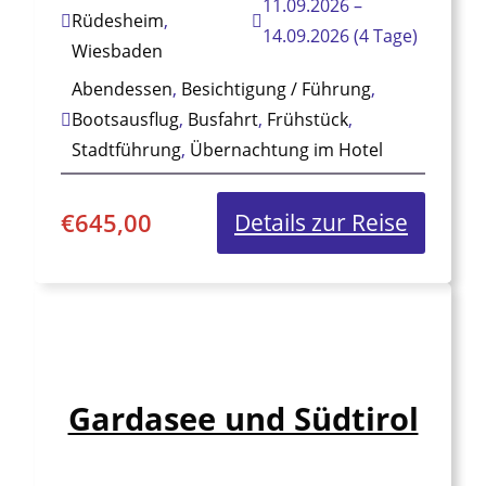
11.09.2026 –
Rüdesheim
,
14.09.2026 (4 Tage)
Wiesbaden
Abendessen
,
Besichtigung / Führung
,
Bootsausflug
,
Busfahrt
,
Frühstück
,
Stadtführung
,
Übernachtung im Hotel
€
645,00
:
Details zur Reise
Die
Loreley
im
bengal
Gardasee und Südtirol
Rot
–