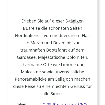
Rhein
in
Flamm
Erleben Sie auf dieser 5-tägigen
in
Busreise die schönsten Seiten
Oberwe
Norditaliens – von mediterranem Flair
in Meran und Bozen bis zur
traumhaften Bootsfahrt auf dem
Gardasee. Majestätische Dolomiten,
charmante Orte wie Limone und
Malcesine sowie unvergessliche
Panoramablicke am Sellajoch machen
diese Reise zu einem echten Genuss für
alle Sinne.
Italien
,
21.09.2026 – 25.09.2026 (5