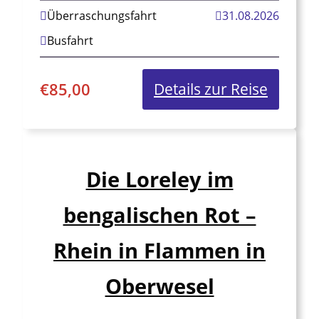
Überraschungsfahrt
31.08.2026
Busfahrt
€
85,00
:
Details zur Reise
Fahrt
ins
Grüne
Die Loreley im
–
bengalischen Rot –
Nostalg
Fahrt
Rhein in Flammen in
Oberwesel