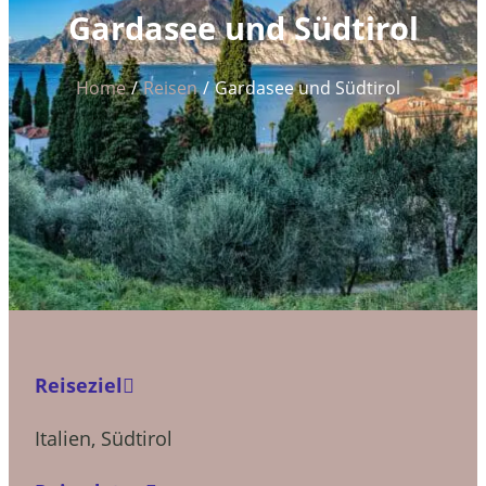
Gardasee und Südtirol
Home
Reisen
Gardasee und Südtirol
Reiseziel
Italien
,
Südtirol