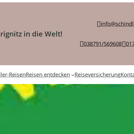
info@schindl
ignitz in die Welt!
038791/569608
01
ler-Reisen
Reisen entdecken
Reiseversicherung
Kont