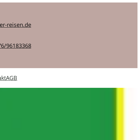
er-reisen.de
76/96183368
akt
AGB