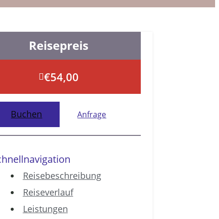
Reisepreis
€
54,00
Buchen
Anfrage
chnellnavigation
Reisebeschreibung
Reiseverlauf
Leistungen