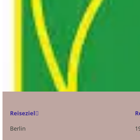
Reiseziel
R
Berlin
1