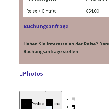
Reise + Eintritt
€
54,00
Buchungsanfrage
Haben Sie Interesse an der Reise? Dan
Buchungsanfrage stellen.
Photos
1
Previous
Next
2